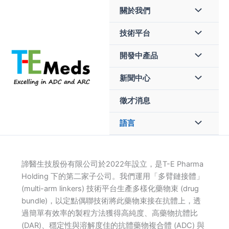
Skip
關於我們
to
content
技術平台
開發中產品
新聞中心
徵才消息
語言
諦醫生技股份有限公司於2022年設立，是T-E Pharma
Holding 下的第二家子公司。我們運用「多臂鏈接體」
(multi-arm linkers) 技術平台生產多樣化藥物束 (drug
bundle)，以定點偶聯技術將此藥物束接在抗體上，透
過簡單有效率的製程方法獲得高純度、高藥物抗體比
(DAR)、穩定性與溶解度佳的抗體藥物複合體 (ADC) 與